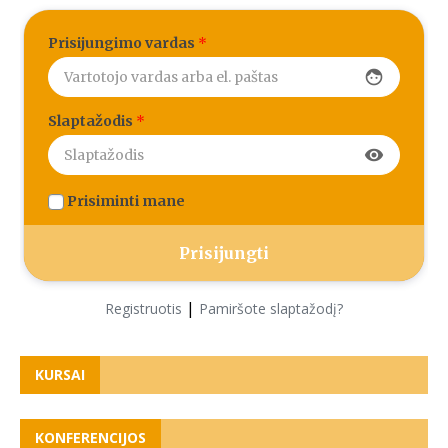
Prisijungimo vardas
*
face
Slaptažodis
*
visibility
Prisiminti mane
|
Registruotis
Pamiršote slaptažodį?
KURSAI
KONFERENCIJOS