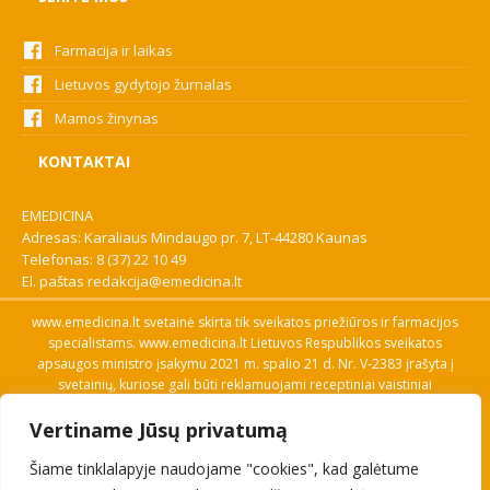
Farmacija ir laikas
Lietuvos gydytojo žurnalas
Mamos žinynas
KONTAKTAI
EMEDICINA
Adresas: Karaliaus Mindaugo pr. 7, LT-44280 Kaunas
Telefonas:
8 (37) 22 10 49
El. paštas
redakcija@emedicina.lt
www.emedicina.lt svetainė skirta tik sveikatos priežiūros ir farmacijos
specialistams. www.emedicina.lt Lietuvos Respublikos sveikatos
apsaugos ministro įsakymu 2021 m. spalio 21 d. Nr. V-2383 įrašyta į
svetainių, kuriose gali būti reklamuojami receptiniai vaistiniai
preparatai, sąrašą. Prieigą prie svetainės specialistai gauna patvirtinę
Vertiname Jūsų privatumą
savo profesinę kvalifikaciją. Naudingos nuorodos: Vaistų ir medicinos
pagalbos priemonių kainų paieška, VVKT tinklalapis, Sveikatos
Šiame tinklalapyje naudojame "cookies", kad galėtume
priežiūros ar farmacijos specialisto pranešimo apie įtariamą
nepageidaujamą reakciją forma, Interneto svetainės, kuriose gali būti