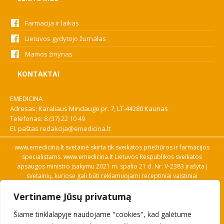
Farmacija ir laikas
Lietuvos gydytojo žurnalas
Mamos žinynas
KONTAKTAI
EMEDICINA
Adresas: Karaliaus Mindaugo pr. 7, LT-44280 Kaunas
Telefonas:
8 (37) 22 10 49
El. paštas
redakcija@emedicina.lt
www.emedicina.lt svetainė skirta tik sveikatos priežiūros ir farmacijos
specialistams. www.emedicina.lt Lietuvos Respublikos sveikatos
apsaugos ministro įsakymu 2021 m. spalio 21 d. Nr. V-2383 įrašyta į
svetainių, kuriose gali būti reklamuojami receptiniai vaistiniai
preparatai, sąrašą. Prieigą prie svetainės specialistai gauna patvirtinę
Vertiname Jūsų privatumą
savo profesinę kvalifikaciją. Naudingos nuorodos: Vaistų ir medicinos
pagalbos priemonių kainų paieška, VVKT tinklalapis, Sveikatos
Šiame tinklalapyje naudojame "cookies", kad galėtume
priežiūros ar farmacijos specialisto pranešimo apie įtariamą
nepageidaujamą reakciją forma, Interneto svetainės, kuriose gali būti