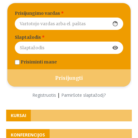
Prisijungimo vardas
*
face
Slaptažodis
*
visibility
Prisiminti mane
|
Registruotis
Pamiršote slaptažodį?
KURSAI
KONFERENCIJOS