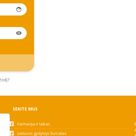
face
visibility
žodį?
SEKITE MUS
Farmacija ir laikas
Lietuvos gydytojo žurnalas