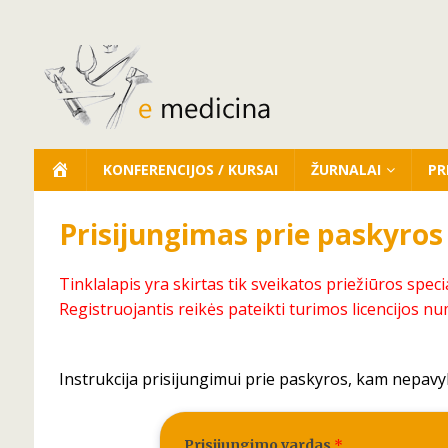
KONFERENCIJOS / KURSAI
ŽURNALAI
PR
Prisijungimas prie paskyros
Tinklalapis yra skirtas tik sveikatos priežiūros speci
Registruojantis reikės pateikti turimos licencijos nu
Instrukcija prisijungimui prie paskyros, kam nepavy
Prisijungimo vardas
*