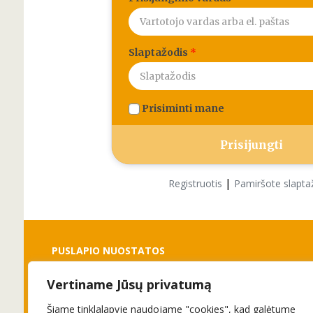
Slaptažodis
*
Prisiminti mane
|
Registruotis
Pamiršote slapta
PUSLAPIO NUOSTATOS
Vertiname Jūsų privatumą
Slapukai
Privatumo politika
Šiame tinklalapyje naudojame "cookies", kad galėtume