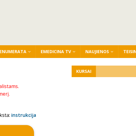
ENUMERATA
EMEDICINA TV
NAUJIENOS
TEISI
KURSAI
alistams.
merį.
ksta:
instrukcija