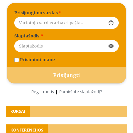
Prisijungimo vardas
*
face
Slaptažodis
*
visibility
Prisiminti mane
|
Registruotis
Pamiršote slaptažodį?
KURSAI
KONFERENCIJOS