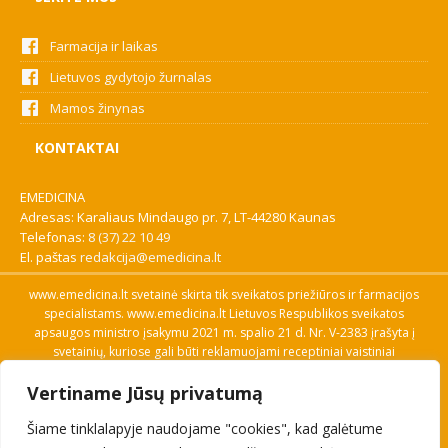
Farmacija ir laikas
Lietuvos gydytojo žurnalas
Mamos žinynas
KONTAKTAI
EMEDICINA
Adresas: Karaliaus Mindaugo pr. 7, LT-44280 Kaunas
Telefonas:
8 (37) 22 10 49
El. paštas
redakcija@emedicina.lt
www.emedicina.lt svetainė skirta tik sveikatos priežiūros ir farmacijos
specialistams. www.emedicina.lt Lietuvos Respublikos sveikatos
apsaugos ministro įsakymu 2021 m. spalio 21 d. Nr. V-2383 įrašyta į
svetainių, kuriose gali būti reklamuojami receptiniai vaistiniai
preparatai, sąrašą. Prieigą prie svetainės specialistai gauna patvirtinę
Vertiname Jūsų privatumą
savo profesinę kvalifikaciją. Naudingos nuorodos: Vaistų ir medicinos
pagalbos priemonių kainų paieška, VVKT tinklalapis, Sveikatos
Šiame tinklalapyje naudojame "cookies", kad galėtume
priežiūros ar farmacijos specialisto pranešimo apie įtariamą
nepageidaujamą reakciją forma, Interneto svetainės, kuriose gali būti