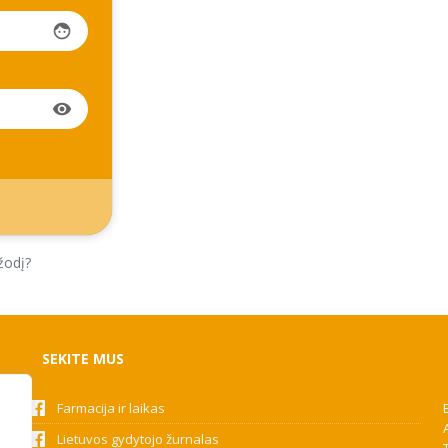
face
visibility
žodį?
SEKITE MUS
Farmacija ir laikas
Lietuvos gydytojo žurnalas