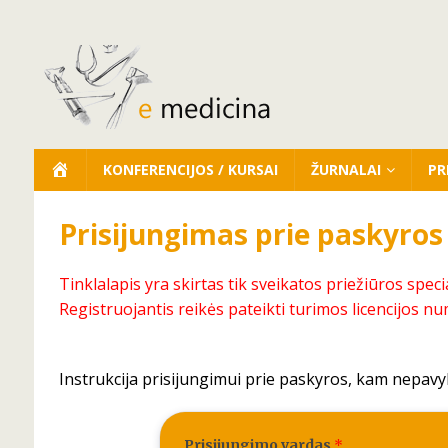
KONFERENCIJOS / KURSAI
ŽURNALAI
PR
Prisijungimas prie paskyros
Tinklalapis yra skirtas tik sveikatos priežiūros speci
Registruojantis reikės pateikti turimos licencijos nu
Instrukcija prisijungimui prie paskyros, kam nepavy
Prisijungimo vardas
*