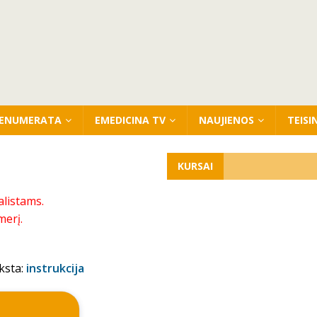
ENUMERATA
EMEDICINA TV
NAUJIENOS
TEISI
KURSAI
alistams.
merį.
ksta:
instrukcija