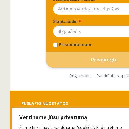
Slaptažodis
*
Prisiminti mane
|
Registruotis
Pamiršote slapta
PUSLAPIO NUOSTATOS
Vertiname Jūsų privatumą
Slapukai
Privatumo politika
Šiame tinklalapyje naudojame "cookies", kad galėtume