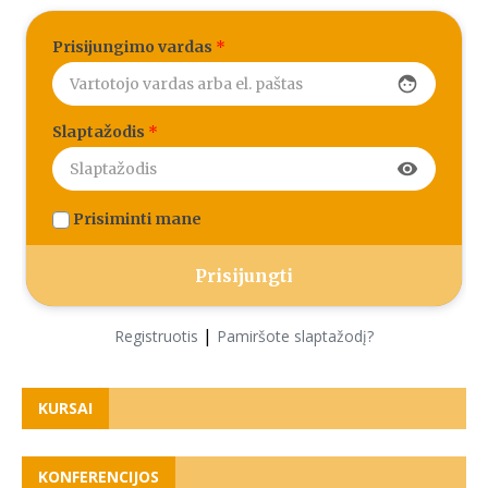
Prisijungimo vardas
*
face
Slaptažodis
*
visibility
Prisiminti mane
|
Registruotis
Pamiršote slaptažodį?
KURSAI
KONFERENCIJOS