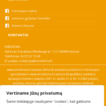
Farmacija ir laikas
Lietuvos gydytojo žurnalas
Mamos žinynas
KONTAKTAI
EMEDICINA
Adresas: Karaliaus Mindaugo pr. 7, LT-44280 Kaunas
Telefonas:
8 (37) 22 10 49
El. paštas
redakcija@emedicina.lt
www.emedicina.lt svetainė skirta tik sveikatos priežiūros ir farmacijos
specialistams. www.emedicina.lt Lietuvos Respublikos sveikatos
apsaugos ministro įsakymu 2021 m. spalio 21 d. Nr. V-2383 įrašyta į
svetainių, kuriose gali būti reklamuojami receptiniai vaistiniai
preparatai, sąrašą. Prieigą prie svetainės specialistai gauna patvirtinę
Vertiname Jūsų privatumą
savo profesinę kvalifikaciją. Naudingos nuorodos: Vaistų ir medicinos
pagalbos priemonių kainų paieška, VVKT tinklalapis, Sveikatos
Šiame tinklalapyje naudojame "cookies", kad galėtume
priežiūros ar farmacijos specialisto pranešimo apie įtariamą
nepageidaujamą reakciją forma, Interneto svetainės, kuriose gali būti