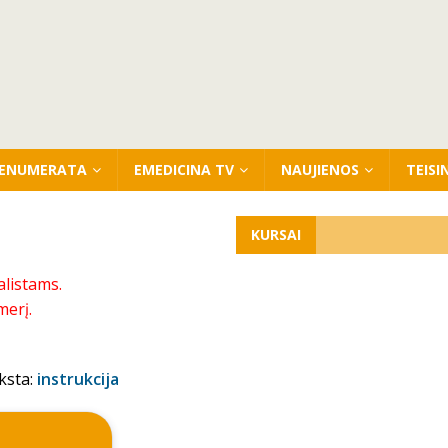
ENUMERATA
EMEDICINA TV
NAUJIENOS
TEISI
KURSAI
alistams.
merį.
ksta:
instrukcija