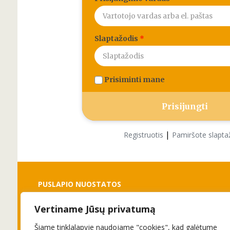
Slaptažodis
*
Prisiminti mane
|
Registruotis
Pamiršote slapta
PUSLAPIO NUOSTATOS
Vertiname Jūsų privatumą
Slapukai
Privatumo politika
Šiame tinklalapyje naudojame "cookies", kad galėtume