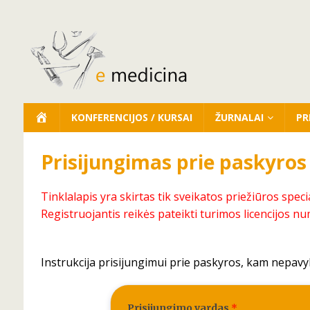
KONFERENCIJOS / KURSAI
ŽURNALAI
PR
Prisijungimas prie paskyros
Tinklalapis yra skirtas tik sveikatos priežiūros speci
Registruojantis reikės pateikti turimos licencijos nu
Instrukcija prisijungimui prie paskyros, kam nepavy
Prisijungimo vardas
*