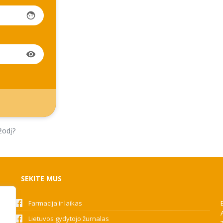
face
visibility
žodį?
SEKITE MUS
Farmacija ir laikas
Lietuvos gydytojo žurnalas