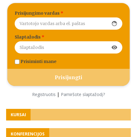
Prisijungimo vardas
*
face
Slaptažodis
*
visibility
Prisiminti mane
|
Registruotis
Pamiršote slaptažodį?
KURSAI
KONFERENCIJOS