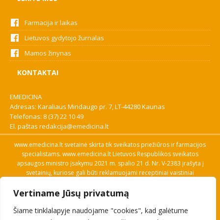
Farmacija ir laikas
Lietuvos gydytojo žurnalas
Mamos žinynas
KONTAKTAI
EMEDICINA
Adresas: Karaliaus Mindaugo pr. 7, LT-44280 Kaunas
Telefonas:
8 (37) 22 10 49
El. paštas
redakcija@emedicina.lt
www.emedicina.lt svetainė skirta tik sveikatos priežiūros ir farmacijos
specialistams. www.emedicina.lt Lietuvos Respublikos sveikatos
apsaugos ministro įsakymu 2021 m. spalio 21 d. Nr. V-2383 įrašyta į
svetainių, kuriose gali būti reklamuojami receptiniai vaistiniai
preparatai, sąrašą. Prieigą prie svetainės specialistai gauna patvirtinę
Vertiname Jūsų privatumą
savo profesinę kvalifikaciją. Naudingos nuorodos: Vaistų ir medicinos
pagalbos priemonių kainų paieška, VVKT tinklalapis, Sveikatos
Šiame tinklalapyje naudojame "cookies", kad galėtume
priežiūros ar farmacijos specialisto pranešimo apie įtariamą
nepageidaujamą reakciją forma, Interneto svetainės, kuriose gali būti