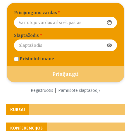
Prisijungimo vardas
*
face
Slaptažodis
*
visibility
Prisiminti mane
|
Registruotis
Pamiršote slaptažodį?
KURSAI
KONFERENCIJOS