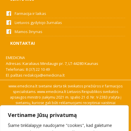
Farmacija ir laikas
Lietuvos gydytojo žurnalas
Mamos žinynas
KONTAKTAI
EMEDICINA
Adresas: Karaliaus Mindaugo pr. 7, LT-44280 Kaunas
Telefonas:
8 (37) 22 10 49
El. paštas
redakcija@emedicina.lt
www.emedicina.lt svetainė skirta tik sveikatos priežiūros ir farmacijos
specialistams. www.emedicina.lt Lietuvos Respublikos sveikatos
apsaugos ministro įsakymu 2021 m. spalio 21 d. Nr. V-2383 įrašyta į
svetainių, kuriose gali būti reklamuojami receptiniai vaistiniai
preparatai, sąrašą. Prieigą prie svetainės specialistai gauna patvirtinę
Vertiname Jūsų privatumą
savo profesinę kvalifikaciją. Naudingos nuorodos: Vaistų ir medicinos
pagalbos priemonių kainų paieška, VVKT tinklalapis, Sveikatos
Šiame tinklalapyje naudojame "cookies", kad galėtume
priežiūros ar farmacijos specialisto pranešimo apie įtariamą
nepageidaujamą reakciją forma, Interneto svetainės, kuriose gali būti