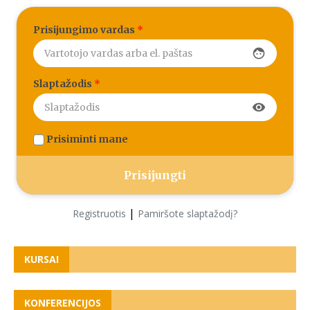
Prisijungimo vardas
*
face
Slaptažodis
*
visibility
Prisiminti mane
|
Registruotis
Pamiršote slaptažodį?
KURSAI
KONFERENCIJOS