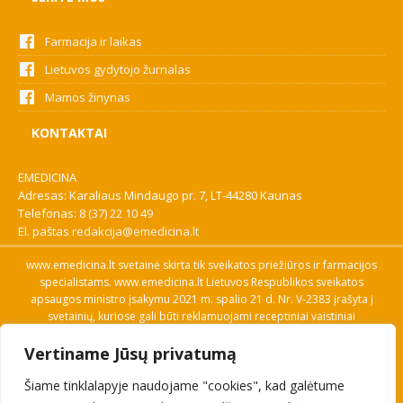
Farmacija ir laikas
Lietuvos gydytojo žurnalas
Mamos žinynas
KONTAKTAI
EMEDICINA
Adresas: Karaliaus Mindaugo pr. 7, LT-44280 Kaunas
Telefonas:
8 (37) 22 10 49
El. paštas
redakcija@emedicina.lt
www.emedicina.lt svetainė skirta tik sveikatos priežiūros ir farmacijos
specialistams. www.emedicina.lt Lietuvos Respublikos sveikatos
apsaugos ministro įsakymu 2021 m. spalio 21 d. Nr. V-2383 įrašyta į
svetainių, kuriose gali būti reklamuojami receptiniai vaistiniai
preparatai, sąrašą. Prieigą prie svetainės specialistai gauna patvirtinę
Vertiname Jūsų privatumą
savo profesinę kvalifikaciją. Naudingos nuorodos: Vaistų ir medicinos
pagalbos priemonių kainų paieška, VVKT tinklalapis, Sveikatos
Šiame tinklalapyje naudojame "cookies", kad galėtume
priežiūros ar farmacijos specialisto pranešimo apie įtariamą
nepageidaujamą reakciją forma, Interneto svetainės, kuriose gali būti