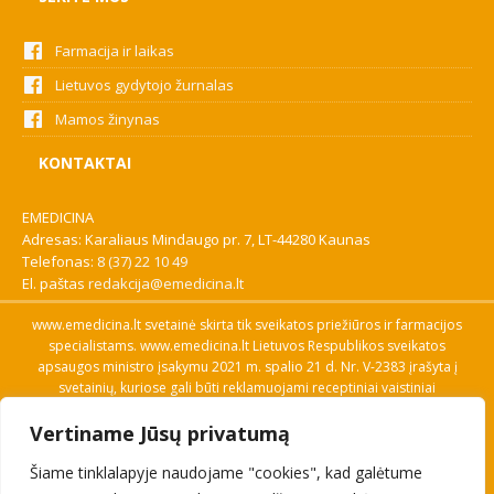
Farmacija ir laikas
Lietuvos gydytojo žurnalas
Mamos žinynas
KONTAKTAI
EMEDICINA
Adresas: Karaliaus Mindaugo pr. 7, LT-44280 Kaunas
Telefonas:
8 (37) 22 10 49
El. paštas
redakcija@emedicina.lt
www.emedicina.lt svetainė skirta tik sveikatos priežiūros ir farmacijos
specialistams. www.emedicina.lt Lietuvos Respublikos sveikatos
apsaugos ministro įsakymu 2021 m. spalio 21 d. Nr. V-2383 įrašyta į
svetainių, kuriose gali būti reklamuojami receptiniai vaistiniai
preparatai, sąrašą. Prieigą prie svetainės specialistai gauna patvirtinę
Vertiname Jūsų privatumą
savo profesinę kvalifikaciją. Naudingos nuorodos: Vaistų ir medicinos
pagalbos priemonių kainų paieška, VVKT tinklalapis, Sveikatos
Šiame tinklalapyje naudojame "cookies", kad galėtume
priežiūros ar farmacijos specialisto pranešimo apie įtariamą
nepageidaujamą reakciją forma, Interneto svetainės, kuriose gali būti