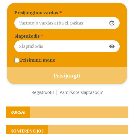
Prisijungimo vardas
*
face
Slaptažodis
*
visibility
Prisiminti mane
|
Registruotis
Pamiršote slaptažodį?
KURSAI
KONFERENCIJOS