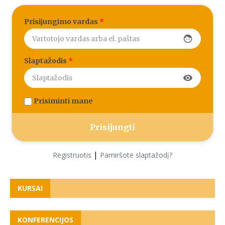
Prisijungimo vardas
*
face
Slaptažodis
*
visibility
Prisiminti mane
|
Registruotis
Pamiršote slaptažodį?
KURSAI
KONFERENCIJOS