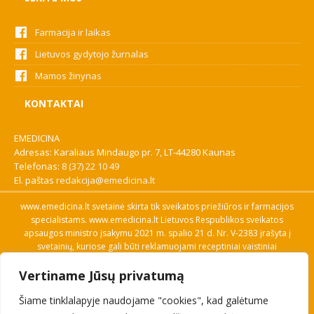
Farmacija ir laikas
Lietuvos gydytojo žurnalas
Mamos žinynas
KONTAKTAI
EMEDICINA
Adresas: Karaliaus Mindaugo pr. 7, LT-44280 Kaunas
Telefonas:
8 (37) 22 10 49
El. paštas
redakcija@emedicina.lt
www.emedicina.lt svetainė skirta tik sveikatos priežiūros ir farmacijos
specialistams. www.emedicina.lt Lietuvos Respublikos sveikatos
apsaugos ministro įsakymu 2021 m. spalio 21 d. Nr. V-2383 įrašyta į
svetainių, kuriose gali būti reklamuojami receptiniai vaistiniai
preparatai, sąrašą. Prieigą prie svetainės specialistai gauna patvirtinę
Vertiname Jūsų privatumą
savo profesinę kvalifikaciją. Naudingos nuorodos: Vaistų ir medicinos
pagalbos priemonių kainų paieška, VVKT tinklalapis, Sveikatos
Šiame tinklalapyje naudojame "cookies", kad galėtume
priežiūros ar farmacijos specialisto pranešimo apie įtariamą
nepageidaujamą reakciją forma, Interneto svetainės, kuriose gali būti