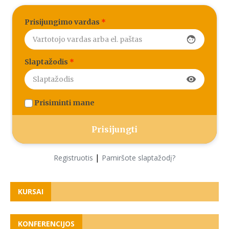
Prisijungimo vardas
*
face
Slaptažodis
*
visibility
Prisiminti mane
|
Registruotis
Pamiršote slaptažodį?
KURSAI
KONFERENCIJOS