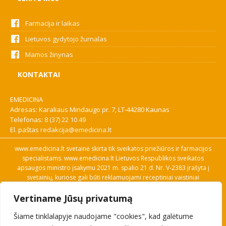
Farmacija ir laikas
Lietuvos gydytojo žurnalas
Mamos žinynas
KONTAKTAI
EMEDICINA
Adresas: Karaliaus Mindaugo pr. 7, LT-44280 Kaunas
Telefonas:
8 (37) 22 10 49
El. paštas
redakcija@emedicina.lt
www.emedicina.lt svetainė skirta tik sveikatos priežiūros ir farmacijos
specialistams. www.emedicina.lt Lietuvos Respublikos sveikatos
apsaugos ministro įsakymu 2021 m. spalio 21 d. Nr. V-2383 įrašyta į
svetainių, kuriose gali būti reklamuojami receptiniai vaistiniai
preparatai, sąrašą. Prieigą prie svetainės specialistai gauna patvirtinę
Vertiname Jūsų privatumą
savo profesinę kvalifikaciją. Naudingos nuorodos: Vaistų ir medicinos
pagalbos priemonių kainų paieška, VVKT tinklalapis, Sveikatos
Šiame tinklalapyje naudojame "cookies", kad galėtume
priežiūros ar farmacijos specialisto pranešimo apie įtariamą
nepageidaujamą reakciją forma, Interneto svetainės, kuriose gali būti