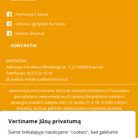
Farmacija ir laikas
Lietuvos gydytojo žurnalas
Mamos žinynas
KONTAKTAI
EMEDICINA
Adresas: Karaliaus Mindaugo pr. 7, LT-44280 Kaunas
Telefonas:
8 (37) 22 10 49
El. paštas
redakcija@emedicina.lt
www.emedicina.lt svetainė skirta tik sveikatos priežiūros ir farmacijos
specialistams. www.emedicina.lt Lietuvos Respublikos sveikatos
apsaugos ministro įsakymu 2021 m. spalio 21 d. Nr. V-2383 įrašyta į
svetainių, kuriose gali būti reklamuojami receptiniai vaistiniai
preparatai, sąrašą. Prieigą prie svetainės specialistai gauna patvirtinę
Vertiname Jūsų privatumą
savo profesinę kvalifikaciją. Naudingos nuorodos: Vaistų ir medicinos
pagalbos priemonių kainų paieška, VVKT tinklalapis, Sveikatos
Šiame tinklalapyje naudojame "cookies", kad galėtume
priežiūros ar farmacijos specialisto pranešimo apie įtariamą
nepageidaujamą reakciją forma, Interneto svetainės, kuriose gali būti