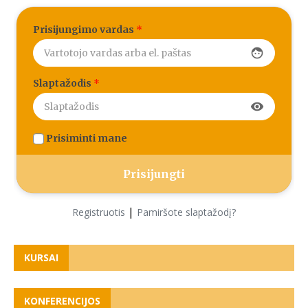
Prisijungimo vardas
*
face
Slaptažodis
*
visibility
Prisiminti mane
|
Registruotis
Pamiršote slaptažodį?
KURSAI
KONFERENCIJOS