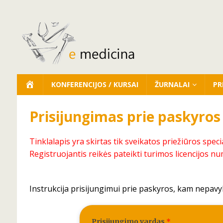
KONFERENCIJOS / KURSAI
ŽURNALAI
PR
Prisijungimas prie paskyros
Tinklalapis yra skirtas tik sveikatos priežiūros speci
Registruojantis reikės pateikti turimos licencijos nu
Instrukcija prisijungimui prie paskyros, kam nepavy
Prisijungimo vardas
*