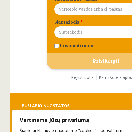
Slaptažodis
*
Prisiminti mane
|
Registruotis
Pamiršote slapta
PUSLAPIO NUOSTATOS
Vertiname Jūsų privatumą
Slapukai
Privatumo politika
Šiame tinklalapyje naudojame "cookies", kad galėtume