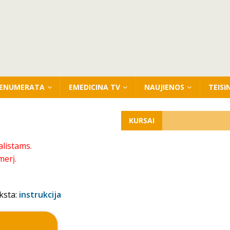
ENUMERATA
EMEDICINA TV
NAUJIENOS
TEISI
KURSAI
alistams.
merį.
ksta:
instrukcija