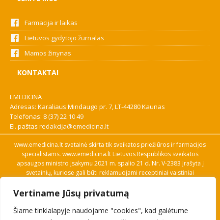
Farmacija ir laikas
Lietuvos gydytojo žurnalas
Mamos žinynas
KONTAKTAI
EMEDICINA
Adresas: Karaliaus Mindaugo pr. 7, LT-44280 Kaunas
Telefonas:
8 (37) 22 10 49
El. paštas
redakcija@emedicina.lt
www.emedicina.lt svetainė skirta tik sveikatos priežiūros ir farmacijos
specialistams. www.emedicina.lt Lietuvos Respublikos sveikatos
apsaugos ministro įsakymu 2021 m. spalio 21 d. Nr. V-2383 įrašyta į
svetainių, kuriose gali būti reklamuojami receptiniai vaistiniai
preparatai, sąrašą. Prieigą prie svetainės specialistai gauna patvirtinę
Vertiname Jūsų privatumą
savo profesinę kvalifikaciją. Naudingos nuorodos: Vaistų ir medicinos
pagalbos priemonių kainų paieška, VVKT tinklalapis, Sveikatos
Šiame tinklalapyje naudojame "cookies", kad galėtume
priežiūros ar farmacijos specialisto pranešimo apie įtariamą
nepageidaujamą reakciją forma, Interneto svetainės, kuriose gali būti