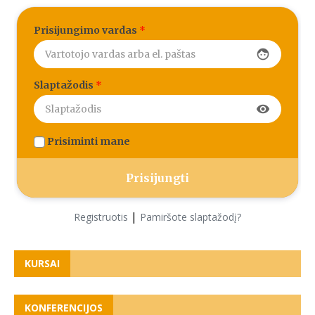
Prisijungimo vardas
*
face
Slaptažodis
*
visibility
Prisiminti mane
|
Registruotis
Pamiršote slaptažodį?
KURSAI
KONFERENCIJOS