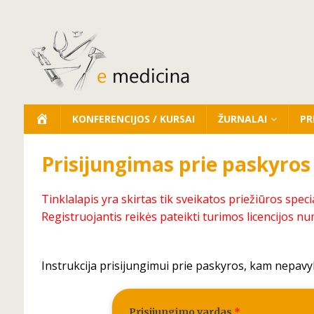
KONFERENCIJOS / KURSAI
ŽURNALAI
PR
Prisijungimas prie paskyros
Tinklalapis yra skirtas tik sveikatos priežiūros speci
Registruojantis reikės pateikti turimos licencijos nu
Instrukcija prisijungimui prie paskyros, kam nepavy
Prisijungimo vardas
*