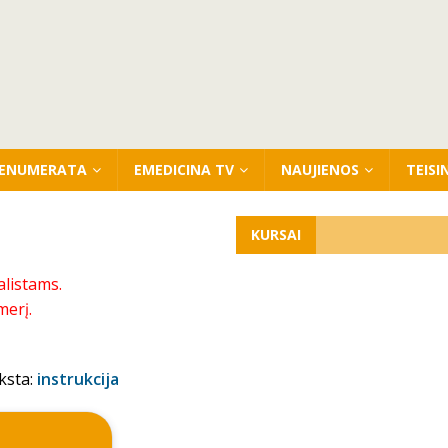
ENUMERATA
EMEDICINA TV
NAUJIENOS
TEISI
KURSAI
alistams.
merį.
ksta:
instrukcija