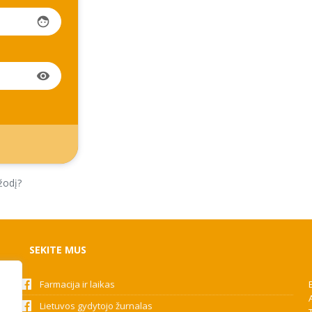
face
visibility
žodį?
SEKITE MUS
Farmacija ir laikas
Lietuvos gydytojo žurnalas