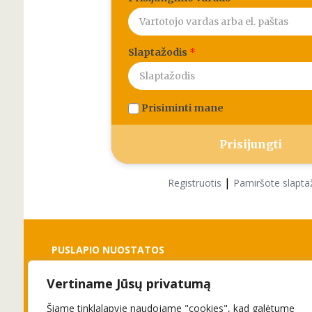
Slaptažodis
*
Prisiminti mane
|
Registruotis
Pamiršote slapta
PUSLAPIO NUOSTATOS
Vertiname Jūsų privatumą
Slapukai
Privatumo politika
Šiame tinklalapyje naudojame "cookies", kad galėtume