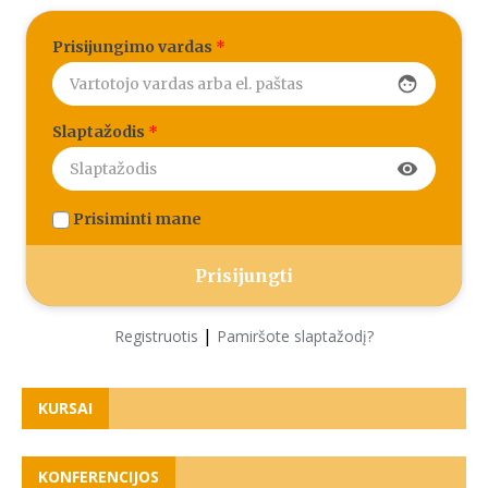
Prisijungimo vardas
*
face
Slaptažodis
*
visibility
Prisiminti mane
|
Registruotis
Pamiršote slaptažodį?
KURSAI
KONFERENCIJOS