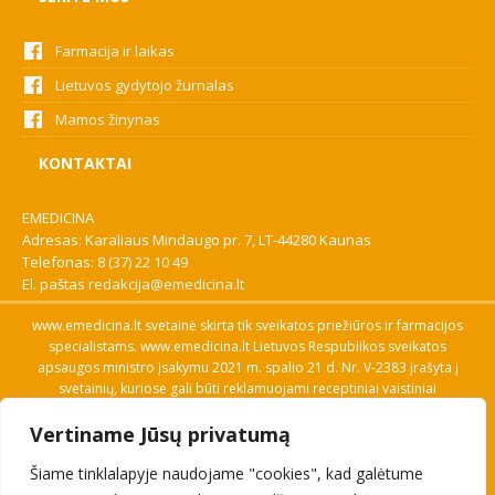
Farmacija ir laikas
Lietuvos gydytojo žurnalas
Mamos žinynas
KONTAKTAI
EMEDICINA
Adresas: Karaliaus Mindaugo pr. 7, LT-44280 Kaunas
Telefonas:
8 (37) 22 10 49
El. paštas
redakcija@emedicina.lt
www.emedicina.lt svetainė skirta tik sveikatos priežiūros ir farmacijos
specialistams. www.emedicina.lt Lietuvos Respublikos sveikatos
apsaugos ministro įsakymu 2021 m. spalio 21 d. Nr. V-2383 įrašyta į
svetainių, kuriose gali būti reklamuojami receptiniai vaistiniai
preparatai, sąrašą. Prieigą prie svetainės specialistai gauna patvirtinę
Vertiname Jūsų privatumą
savo profesinę kvalifikaciją. Naudingos nuorodos: Vaistų ir medicinos
pagalbos priemonių kainų paieška, VVKT tinklalapis, Sveikatos
Šiame tinklalapyje naudojame "cookies", kad galėtume
priežiūros ar farmacijos specialisto pranešimo apie įtariamą
nepageidaujamą reakciją forma, Interneto svetainės, kuriose gali būti