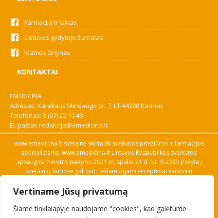
Farmacija ir laikas
Lietuvos gydytojo žurnalas
Mamos žinynas
KONTAKTAI
EMEDICINA
Adresas: Karaliaus Mindaugo pr. 7, LT-44280 Kaunas
Telefonas:
8 (37) 22 10 49
El. paštas
redakcija@emedicina.lt
www.emedicina.lt svetainė skirta tik sveikatos priežiūros ir farmacijos
specialistams. www.emedicina.lt Lietuvos Respublikos sveikatos
apsaugos ministro įsakymu 2021 m. spalio 21 d. Nr. V-2383 įrašyta į
svetainių, kuriose gali būti reklamuojami receptiniai vaistiniai
preparatai, sąrašą. Prieigą prie svetainės specialistai gauna patvirtinę
Vertiname Jūsų privatumą
savo profesinę kvalifikaciją. Naudingos nuorodos: Vaistų ir medicinos
pagalbos priemonių kainų paieška, VVKT tinklalapis, Sveikatos
Šiame tinklalapyje naudojame "cookies", kad galėtume
priežiūros ar farmacijos specialisto pranešimo apie įtariamą
nepageidaujamą reakciją forma, Interneto svetainės, kuriose gali būti