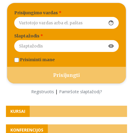
Prisijungimo vardas
*
face
Slaptažodis
*
visibility
Prisiminti mane
|
Registruotis
Pamiršote slaptažodį?
KURSAI
KONFERENCIJOS