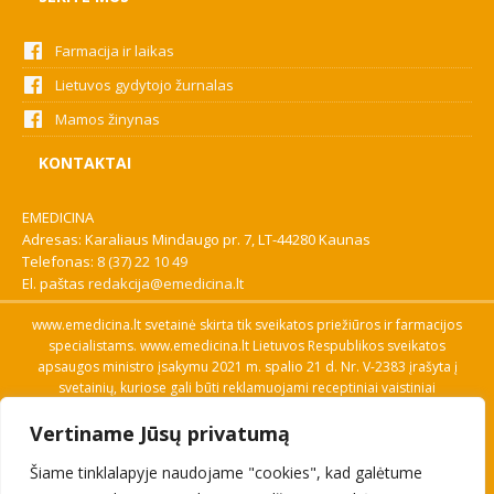
Farmacija ir laikas
Lietuvos gydytojo žurnalas
Mamos žinynas
KONTAKTAI
EMEDICINA
Adresas: Karaliaus Mindaugo pr. 7, LT-44280 Kaunas
Telefonas:
8 (37) 22 10 49
El. paštas
redakcija@emedicina.lt
www.emedicina.lt svetainė skirta tik sveikatos priežiūros ir farmacijos
specialistams. www.emedicina.lt Lietuvos Respublikos sveikatos
apsaugos ministro įsakymu 2021 m. spalio 21 d. Nr. V-2383 įrašyta į
svetainių, kuriose gali būti reklamuojami receptiniai vaistiniai
preparatai, sąrašą. Prieigą prie svetainės specialistai gauna patvirtinę
Vertiname Jūsų privatumą
savo profesinę kvalifikaciją. Naudingos nuorodos: Vaistų ir medicinos
pagalbos priemonių kainų paieška, VVKT tinklalapis, Sveikatos
Šiame tinklalapyje naudojame "cookies", kad galėtume
priežiūros ar farmacijos specialisto pranešimo apie įtariamą
nepageidaujamą reakciją forma, Interneto svetainės, kuriose gali būti