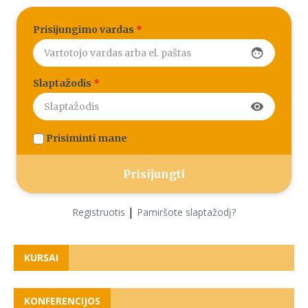
Prisijungimo vardas
*
face
Slaptažodis
*
visibility
Prisiminti mane
|
Registruotis
Pamiršote slaptažodį?
KURSAI
KONFERENCIJOS