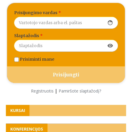
Prisijungimo vardas
*
face
Slaptažodis
*
visibility
Prisiminti mane
|
Registruotis
Pamiršote slaptažodį?
KURSAI
KONFERENCIJOS