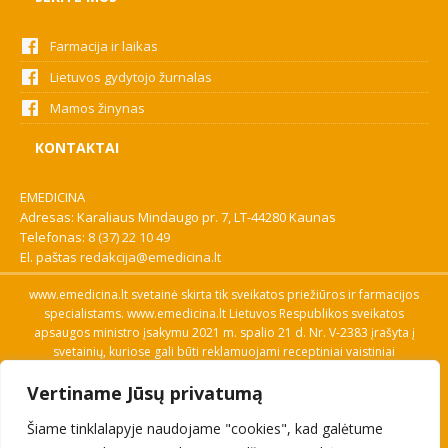
Farmacija ir laikas
Lietuvos gydytojo žurnalas
Mamos žinynas
KONTAKTAI
EMEDICINA
Adresas: Karaliaus Mindaugo pr. 7, LT-44280 Kaunas
Telefonas:
8 (37) 22 10 49
El. paštas
redakcija@emedicina.lt
www.emedicina.lt svetainė skirta tik sveikatos priežiūros ir farmacijos
specialistams. www.emedicina.lt Lietuvos Respublikos sveikatos
apsaugos ministro įsakymu 2021 m. spalio 21 d. Nr. V-2383 įrašyta į
svetainių, kuriose gali būti reklamuojami receptiniai vaistiniai
preparatai, sąrašą. Prieigą prie svetainės specialistai gauna patvirtinę
Vertiname Jūsų privatumą
savo profesinę kvalifikaciją. Naudingos nuorodos: Vaistų ir medicinos
pagalbos priemonių kainų paieška, VVKT tinklalapis, Sveikatos
Šiame tinklalapyje naudojame "cookies", kad galėtume
priežiūros ar farmacijos specialisto pranešimo apie įtariamą
nepageidaujamą reakciją forma, Interneto svetainės, kuriose gali būti