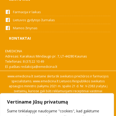
Farmacija ir laikas
Lietuvos gydytojo žurnalas
Mamos žinynas
KONTAKTAI
EMEDICINA
Adresas: Karaliaus Mindaugo pr. 7, LT-44280 Kaunas
Telefonas:
8 (37) 22 10 49
El. paštas
redakcija@emedicina.lt
www.emedicina.lt svetainė skirta tik sveikatos priežiūros ir farmacijos
specialistams. www.emedicina.lt Lietuvos Respublikos sveikatos
apsaugos ministro įsakymu 2021 m. spalio 21 d. Nr. V-2383 įrašyta į
svetainių, kuriose gali būti reklamuojami receptiniai vaistiniai
preparatai, sąrašą. Prieigą prie svetainės specialistai gauna patvirtinę
Vertiname Jūsų privatumą
savo profesinę kvalifikaciją. Naudingos nuorodos: Vaistų ir medicinos
pagalbos priemonių kainų paieška, VVKT tinklalapis, Sveikatos
Šiame tinklalapyje naudojame "cookies", kad galėtume
priežiūros ar farmacijos specialisto pranešimo apie įtariamą
nepageidaujamą reakciją forma, Interneto svetainės, kuriose gali būti