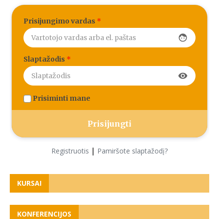
Prisijungimo vardas
*
face
Slaptažodis
*
visibility
Prisiminti mane
|
Registruotis
Pamiršote slaptažodį?
KURSAI
KONFERENCIJOS