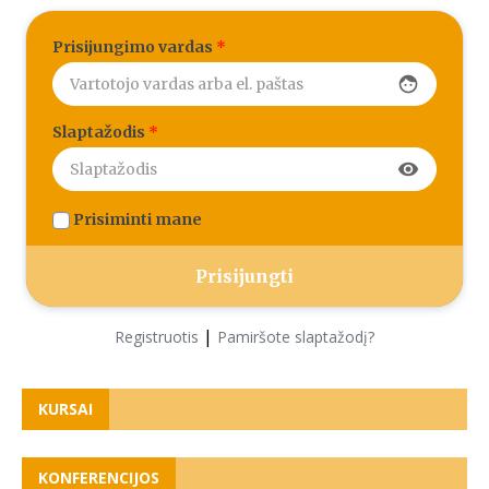
Prisijungimo vardas
*
face
Slaptažodis
*
visibility
Prisiminti mane
|
Registruotis
Pamiršote slaptažodį?
KURSAI
KONFERENCIJOS