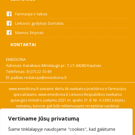
Farmacija ir laikas
Lietuvos gydytojo žurnalas
Mamos žinynas
KONTAKTAI
EMEDICINA
Adresas: Karaliaus Mindaugo pr. 7, LT-44280 Kaunas
Telefonas:
8 (37) 22 10 49
El. paštas
redakcija@emedicina.lt
www.emedicina.lt svetainė skirta tik sveikatos priežiūros ir farmacijos
specialistams. www.emedicina.lt Lietuvos Respublikos sveikatos
apsaugos ministro įsakymu 2021 m. spalio 21 d. Nr. V-2383 įrašyta į
svetainių, kuriose gali būti reklamuojami receptiniai vaistiniai
preparatai, sąrašą. Prieigą prie svetainės specialistai gauna patvirtinę
Vertiname Jūsų privatumą
savo profesinę kvalifikaciją. Naudingos nuorodos: Vaistų ir medicinos
pagalbos priemonių kainų paieška, VVKT tinklalapis, Sveikatos
Šiame tinklalapyje naudojame "cookies", kad galėtume
priežiūros ar farmacijos specialisto pranešimo apie įtariamą
nepageidaujamą reakciją forma, Interneto svetainės, kuriose gali būti