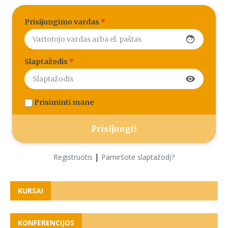
Prisijungimo vardas
*
face
Slaptažodis
*
visibility
Prisiminti mane
|
Registruotis
Pamiršote slaptažodį?
KURSAI
KONFERENCIJOS