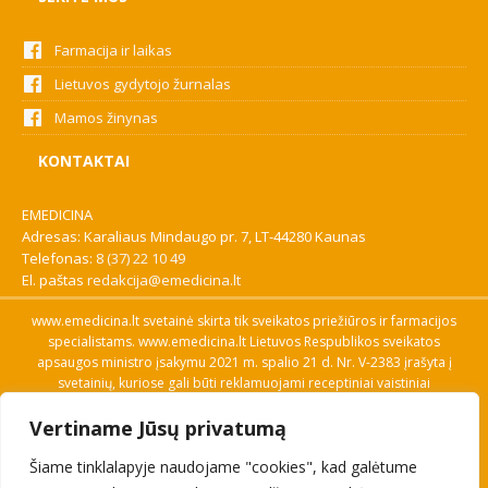
Farmacija ir laikas
Lietuvos gydytojo žurnalas
Mamos žinynas
KONTAKTAI
EMEDICINA
Adresas: Karaliaus Mindaugo pr. 7, LT-44280 Kaunas
Telefonas:
8 (37) 22 10 49
El. paštas
redakcija@emedicina.lt
www.emedicina.lt svetainė skirta tik sveikatos priežiūros ir farmacijos
specialistams. www.emedicina.lt Lietuvos Respublikos sveikatos
apsaugos ministro įsakymu 2021 m. spalio 21 d. Nr. V-2383 įrašyta į
svetainių, kuriose gali būti reklamuojami receptiniai vaistiniai
preparatai, sąrašą. Prieigą prie svetainės specialistai gauna patvirtinę
Vertiname Jūsų privatumą
savo profesinę kvalifikaciją. Naudingos nuorodos: Vaistų ir medicinos
pagalbos priemonių kainų paieška, VVKT tinklalapis, Sveikatos
Šiame tinklalapyje naudojame "cookies", kad galėtume
priežiūros ar farmacijos specialisto pranešimo apie įtariamą
nepageidaujamą reakciją forma, Interneto svetainės, kuriose gali būti