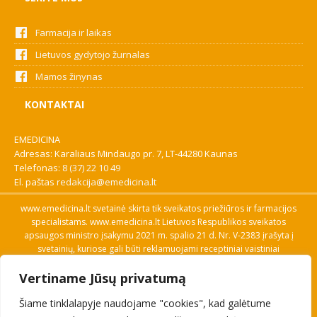
Farmacija ir laikas
Lietuvos gydytojo žurnalas
Mamos žinynas
KONTAKTAI
EMEDICINA
Adresas: Karaliaus Mindaugo pr. 7, LT-44280 Kaunas
Telefonas:
8 (37) 22 10 49
El. paštas
redakcija@emedicina.lt
www.emedicina.lt svetainė skirta tik sveikatos priežiūros ir farmacijos
specialistams. www.emedicina.lt Lietuvos Respublikos sveikatos
apsaugos ministro įsakymu 2021 m. spalio 21 d. Nr. V-2383 įrašyta į
svetainių, kuriose gali būti reklamuojami receptiniai vaistiniai
preparatai, sąrašą. Prieigą prie svetainės specialistai gauna patvirtinę
Vertiname Jūsų privatumą
savo profesinę kvalifikaciją. Naudingos nuorodos: Vaistų ir medicinos
pagalbos priemonių kainų paieška, VVKT tinklalapis, Sveikatos
Šiame tinklalapyje naudojame "cookies", kad galėtume
priežiūros ar farmacijos specialisto pranešimo apie įtariamą
nepageidaujamą reakciją forma, Interneto svetainės, kuriose gali būti