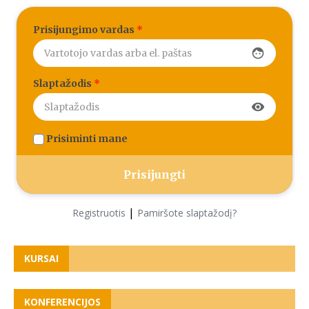
Prisijungimo vardas
*
face
Slaptažodis
*
visibility
Prisiminti mane
|
Registruotis
Pamiršote slaptažodį?
KURSAI
KONFERENCIJOS