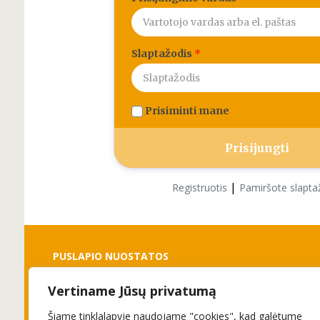
Slaptažodis
*
Prisiminti mane
|
Registruotis
Pamiršote slapta
PUSLAPIO NUOSTATOS
Vertiname Jūsų privatumą
Slapukai
Privatumo politika
Šiame tinklalapyje naudojame "cookies", kad galėtume