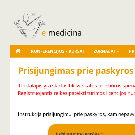
KONFERENCIJOS / KURSAI
ŽURNALAI
PR
Prisijungimas prie paskyros
Tinklalapis yra skirtas tik sveikatos priežiūros speci
Registruojantis reikės pateikti turimos licencijos nu
Instrukcija prisijungimui prie paskyros, kam nepavy
Prisijungimo vardas
*