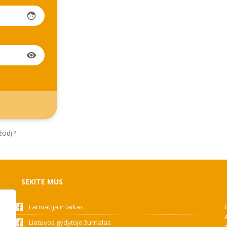
face
visibility
žodį?
SEKITE MUS
Farmacija ir laikas
Lietuvos gydytojo žurnalas