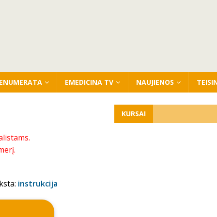
ENUMERATA
EMEDICINA TV
NAUJIENOS
TEISI
KURSAI
alistams.
merį.
ksta:
instrukcija