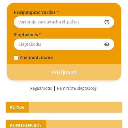
Prisijungimo vardas
*
face
Slaptažodis
*
visibility
Prisiminti mane
|
Registruotis
Pamiršote slaptažodį?
KURSAI
KONFERENCIJOS