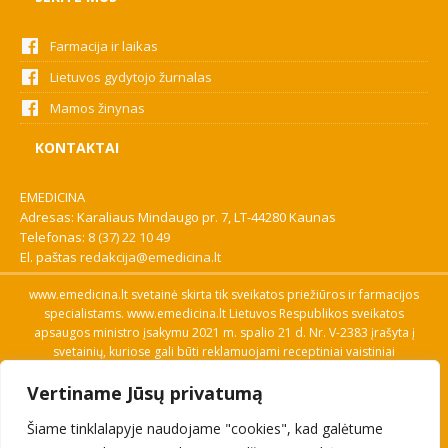
Farmacija ir laikas
Lietuvos gydytojo žurnalas
Mamos žinynas
KONTAKTAI
EMEDICINA
Adresas: Karaliaus Mindaugo pr. 7, LT-44280 Kaunas
Telefonas:
8 (37) 22 10 49
El. paštas
redakcija@emedicina.lt
www.emedicina.lt svetainė skirta tik sveikatos priežiūros ir farmacijos
specialistams. www.emedicina.lt Lietuvos Respublikos sveikatos
apsaugos ministro įsakymu 2021 m. spalio 21 d. Nr. V-2383 įrašyta į
svetainių, kuriose gali būti reklamuojami receptiniai vaistiniai
preparatai, sąrašą. Prieigą prie svetainės specialistai gauna patvirtinę
Vertiname Jūsų privatumą
savo profesinę kvalifikaciją. Naudingos nuorodos: Vaistų ir medicinos
pagalbos priemonių kainų paieška, VVKT tinklalapis, Sveikatos
Šiame tinklalapyje naudojame "cookies", kad galėtume
priežiūros ar farmacijos specialisto pranešimo apie įtariamą
nepageidaujamą reakciją forma, Interneto svetainės, kuriose gali būti