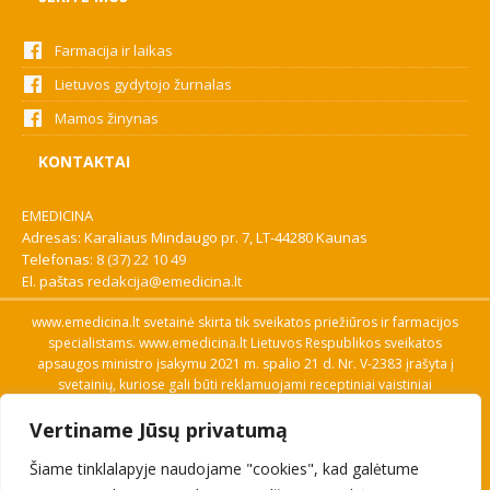
Farmacija ir laikas
Lietuvos gydytojo žurnalas
Mamos žinynas
KONTAKTAI
EMEDICINA
Adresas: Karaliaus Mindaugo pr. 7, LT-44280 Kaunas
Telefonas:
8 (37) 22 10 49
El. paštas
redakcija@emedicina.lt
www.emedicina.lt svetainė skirta tik sveikatos priežiūros ir farmacijos
specialistams. www.emedicina.lt Lietuvos Respublikos sveikatos
apsaugos ministro įsakymu 2021 m. spalio 21 d. Nr. V-2383 įrašyta į
svetainių, kuriose gali būti reklamuojami receptiniai vaistiniai
preparatai, sąrašą. Prieigą prie svetainės specialistai gauna patvirtinę
Vertiname Jūsų privatumą
savo profesinę kvalifikaciją. Naudingos nuorodos: Vaistų ir medicinos
pagalbos priemonių kainų paieška, VVKT tinklalapis, Sveikatos
Šiame tinklalapyje naudojame "cookies", kad galėtume
priežiūros ar farmacijos specialisto pranešimo apie įtariamą
nepageidaujamą reakciją forma, Interneto svetainės, kuriose gali būti