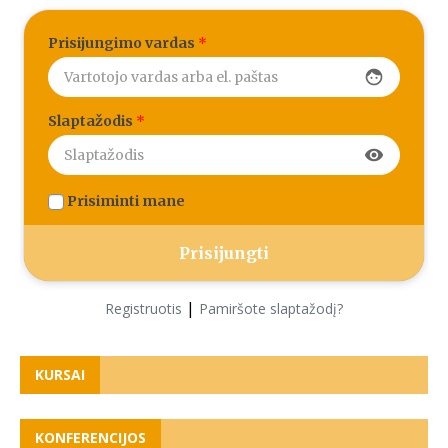
Prisijungimo vardas
*
face
Slaptažodis
*
visibility
Prisiminti mane
|
Registruotis
Pamiršote slaptažodį?
KURSAI
KONFERENCIJOS