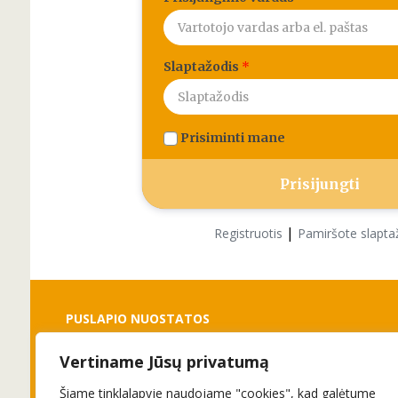
Slaptažodis
*
Prisiminti mane
|
Registruotis
Pamiršote slapta
PUSLAPIO NUOSTATOS
Vertiname Jūsų privatumą
Slapukai
Privatumo politika
Šiame tinklalapyje naudojame "cookies", kad galėtume