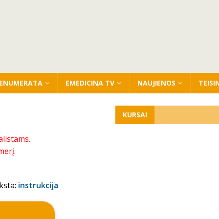
ENUMERATA
EMEDICINA TV
NAUJIENOS
TEISI
KURSAI
alistams.
merį.
ksta:
instrukcija