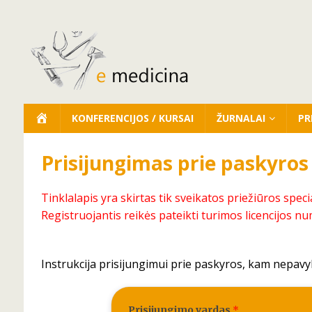
KONFERENCIJOS / KURSAI
ŽURNALAI
PR
Prisijungimas prie paskyros
Tinklalapis yra skirtas tik sveikatos priežiūros speci
Registruojantis reikės pateikti turimos licencijos nu
Instrukcija prisijungimui prie paskyros, kam nepavy
Prisijungimo vardas
*