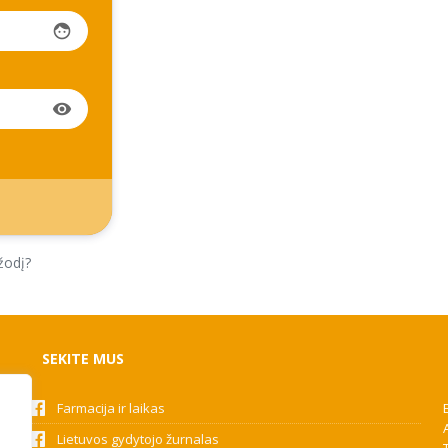
face
visibility
žodį?
SEKITE MUS
Farmacija ir laikas
Lietuvos gydytojo žurnalas