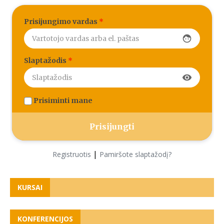
Prisijungimo vardas
*
face
Slaptažodis
*
visibility
Prisiminti mane
|
Registruotis
Pamiršote slaptažodį?
KURSAI
KONFERENCIJOS