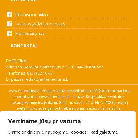
Farmacija ir laikas
Lietuvos gydytojo žurnalas
Mamos žinynas
KONTAKTAI
EMEDICINA
Adresas: Karaliaus Mindaugo pr. 7, LT-44280 Kaunas
Telefonas:
8 (37) 22 10 49
El. paštas
redakcija@emedicina.lt
www.emedicina.lt svetainė skirta tik sveikatos priežiūros ir farmacijos
specialistams. www.emedicina.lt Lietuvos Respublikos sveikatos
apsaugos ministro įsakymu 2021 m. spalio 21 d. Nr. V-2383 įrašyta į
svetainių, kuriose gali būti reklamuojami receptiniai vaistiniai
preparatai, sąrašą. Prieigą prie svetainės specialistai gauna patvirtinę
Vertiname Jūsų privatumą
savo profesinę kvalifikaciją. Naudingos nuorodos: Vaistų ir medicinos
pagalbos priemonių kainų paieška, VVKT tinklalapis, Sveikatos
Šiame tinklalapyje naudojame "cookies", kad galėtume
priežiūros ar farmacijos specialisto pranešimo apie įtariamą
nepageidaujamą reakciją forma, Interneto svetainės, kuriose gali būti