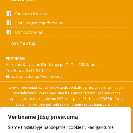
Farmacija ir laikas
Lietuvos gydytojo žurnalas
Mamos žinynas
KONTAKTAI
EMEDICINA
Adresas: Karaliaus Mindaugo pr. 7, LT-44280 Kaunas
Telefonas:
8 (37) 22 10 49
El. paštas
redakcija@emedicina.lt
www.emedicina.lt svetainė skirta tik sveikatos priežiūros ir farmacijos
specialistams. www.emedicina.lt Lietuvos Respublikos sveikatos
apsaugos ministro įsakymu 2021 m. spalio 21 d. Nr. V-2383 įrašyta į
svetainių, kuriose gali būti reklamuojami receptiniai vaistiniai
preparatai, sąrašą. Prieigą prie svetainės specialistai gauna patvirtinę
Vertiname Jūsų privatumą
savo profesinę kvalifikaciją. Naudingos nuorodos: Vaistų ir medicinos
pagalbos priemonių kainų paieška, VVKT tinklalapis, Sveikatos
Šiame tinklalapyje naudojame "cookies", kad galėtume
priežiūros ar farmacijos specialisto pranešimo apie įtariamą
nepageidaujamą reakciją forma, Interneto svetainės, kuriose gali būti