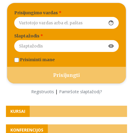
Prisijungimo vardas
*
face
Slaptažodis
*
visibility
Prisiminti mane
|
Registruotis
Pamiršote slaptažodį?
KURSAI
KONFERENCIJOS