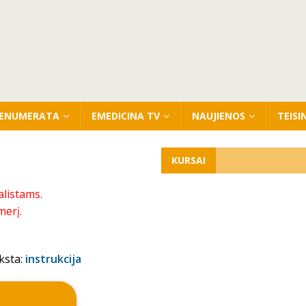
ENUMERATA
EMEDICINA TV
NAUJIENOS
TEISI
KURSAI
alistams.
merį.
ksta:
instrukcija