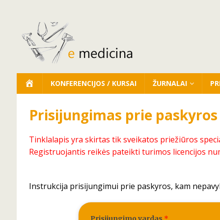
KONFERENCIJOS / KURSAI
ŽURNALAI
PR
Prisijungimas prie paskyros
Tinklalapis yra skirtas tik sveikatos priežiūros speci
Registruojantis reikės pateikti turimos licencijos nu
Instrukcija prisijungimui prie paskyros, kam nepavy
Prisijungimo vardas
*