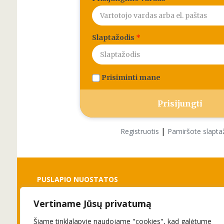
Slaptažodis
*
Prisiminti mane
|
Registruotis
Pamiršote slapta
PUSLAPIO NUOSTATOS
Vertiname Jūsų privatumą
Slapukai
Privatumo politika
Šiame tinklalapyje naudojame "cookies", kad galėtume