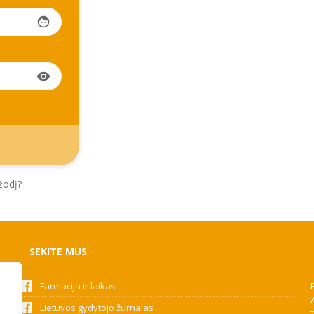
face
visibility
žodį?
SEKITE MUS
Farmacija ir laikas
Lietuvos gydytojo žurnalas