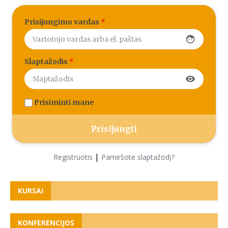
Prisijungimo vardas
*
face
Slaptažodis
*
visibility
Prisiminti mane
|
Registruotis
Pamiršote slaptažodį?
KURSAI
KONFERENCIJOS