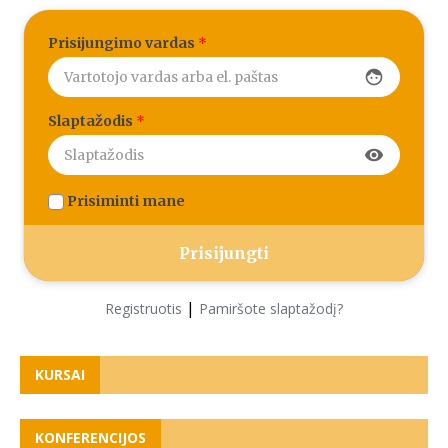
Prisijungimo vardas
*
face
Slaptažodis
*
visibility
Prisiminti mane
|
Registruotis
Pamiršote slaptažodį?
KURSAI
KONFERENCIJOS