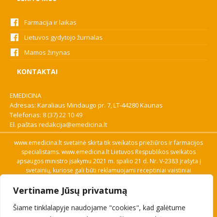
Farmacija ir laikas
Lietuvos gydytojo žurnalas
Mamos žinynas
KONTAKTAI
EMEDICINA
Adresas: Karaliaus Mindaugo pr. 7, LT-44280 Kaunas
Telefonas:
8 (37) 22 10 49
El. paštas
redakcija@emedicina.lt
www.emedicina.lt svetainė skirta tik sveikatos priežiūros ir farmacijos
specialistams. www.emedicina.lt Lietuvos Respublikos sveikatos
apsaugos ministro įsakymu 2021 m. spalio 21 d. Nr. V-2383 įrašyta į
svetainių, kuriose gali būti reklamuojami receptiniai vaistiniai
preparatai, sąrašą. Prieigą prie svetainės specialistai gauna patvirtinę
Vertiname Jūsų privatumą
savo profesinę kvalifikaciją. Naudingos nuorodos: Vaistų ir medicinos
pagalbos priemonių kainų paieška, VVKT tinklalapis, Sveikatos
Šiame tinklalapyje naudojame "cookies", kad galėtume
priežiūros ar farmacijos specialisto pranešimo apie įtariamą
nepageidaujamą reakciją forma, Interneto svetainės, kuriose gali būti