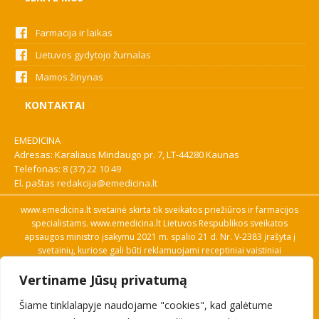
Farmacija ir laikas
Lietuvos gydytojo žurnalas
Mamos žinynas
KONTAKTAI
EMEDICINA
Adresas: Karaliaus Mindaugo pr. 7, LT-44280 Kaunas
Telefonas:
8 (37) 22 10 49
El. paštas
redakcija@emedicina.lt
www.emedicina.lt svetainė skirta tik sveikatos priežiūros ir farmacijos
specialistams. www.emedicina.lt Lietuvos Respublikos sveikatos
apsaugos ministro įsakymu 2021 m. spalio 21 d. Nr. V-2383 įrašyta į
svetainių, kuriose gali būti reklamuojami receptiniai vaistiniai
preparatai, sąrašą. Prieigą prie svetainės specialistai gauna patvirtinę
Vertiname Jūsų privatumą
savo profesinę kvalifikaciją. Naudingos nuorodos: Vaistų ir medicinos
pagalbos priemonių kainų paieška, VVKT tinklalapis, Sveikatos
Šiame tinklalapyje naudojame "cookies", kad galėtume
priežiūros ar farmacijos specialisto pranešimo apie įtariamą
nepageidaujamą reakciją forma, Interneto svetainės, kuriose gali būti