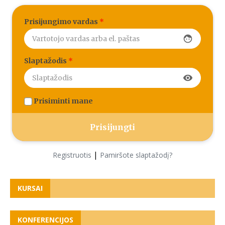
Prisijungimo vardas
*
face
Slaptažodis
*
visibility
Prisiminti mane
|
Registruotis
Pamiršote slaptažodį?
KURSAI
KONFERENCIJOS