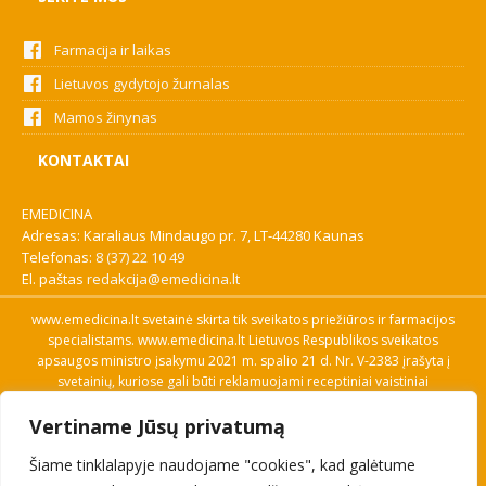
Farmacija ir laikas
Lietuvos gydytojo žurnalas
Mamos žinynas
KONTAKTAI
EMEDICINA
Adresas: Karaliaus Mindaugo pr. 7, LT-44280 Kaunas
Telefonas:
8 (37) 22 10 49
El. paštas
redakcija@emedicina.lt
www.emedicina.lt svetainė skirta tik sveikatos priežiūros ir farmacijos
specialistams. www.emedicina.lt Lietuvos Respublikos sveikatos
apsaugos ministro įsakymu 2021 m. spalio 21 d. Nr. V-2383 įrašyta į
svetainių, kuriose gali būti reklamuojami receptiniai vaistiniai
preparatai, sąrašą. Prieigą prie svetainės specialistai gauna patvirtinę
Vertiname Jūsų privatumą
savo profesinę kvalifikaciją. Naudingos nuorodos: Vaistų ir medicinos
pagalbos priemonių kainų paieška, VVKT tinklalapis, Sveikatos
Šiame tinklalapyje naudojame "cookies", kad galėtume
priežiūros ar farmacijos specialisto pranešimo apie įtariamą
nepageidaujamą reakciją forma, Interneto svetainės, kuriose gali būti