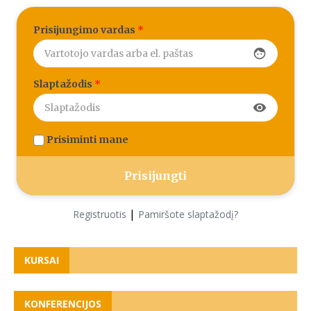
Prisijungimo vardas
*
face
Slaptažodis
*
visibility
Prisiminti mane
|
Registruotis
Pamiršote slaptažodį?
KURSAI
KONFERENCIJOS