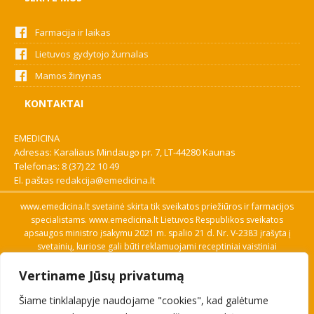
Farmacija ir laikas
Lietuvos gydytojo žurnalas
Mamos žinynas
KONTAKTAI
EMEDICINA
Adresas: Karaliaus Mindaugo pr. 7, LT-44280 Kaunas
Telefonas:
8 (37) 22 10 49
El. paštas
redakcija@emedicina.lt
www.emedicina.lt svetainė skirta tik sveikatos priežiūros ir farmacijos
specialistams. www.emedicina.lt Lietuvos Respublikos sveikatos
apsaugos ministro įsakymu 2021 m. spalio 21 d. Nr. V-2383 įrašyta į
svetainių, kuriose gali būti reklamuojami receptiniai vaistiniai
preparatai, sąrašą. Prieigą prie svetainės specialistai gauna patvirtinę
Vertiname Jūsų privatumą
savo profesinę kvalifikaciją. Naudingos nuorodos: Vaistų ir medicinos
pagalbos priemonių kainų paieška, VVKT tinklalapis, Sveikatos
Šiame tinklalapyje naudojame "cookies", kad galėtume
priežiūros ar farmacijos specialisto pranešimo apie įtariamą
nepageidaujamą reakciją forma, Interneto svetainės, kuriose gali būti