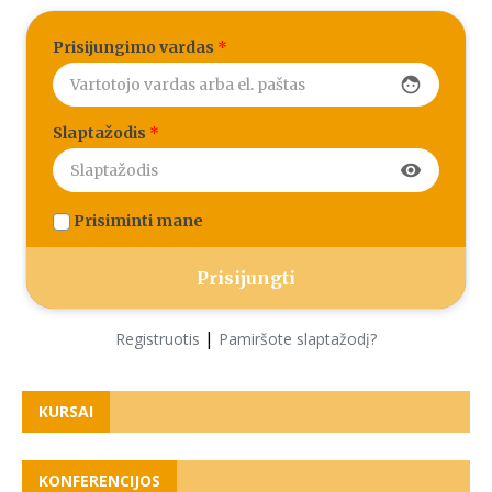
Prisijungimo vardas
*
face
Slaptažodis
*
visibility
Prisiminti mane
|
Registruotis
Pamiršote slaptažodį?
KURSAI
KONFERENCIJOS