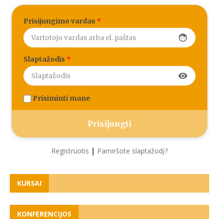
Prisijungimo vardas
*
face
Slaptažodis
*
visibility
Prisiminti mane
|
Registruotis
Pamiršote slaptažodį?
KURSAI
KONFERENCIJOS