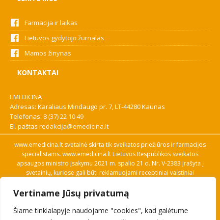
Farmacija ir laikas
Lietuvos gydytojo žurnalas
Mamos žinynas
KONTAKTAI
EMEDICINA
Adresas: Karaliaus Mindaugo pr. 7, LT-44280 Kaunas
Telefonas:
8 (37) 22 10 49
El. paštas
redakcija@emedicina.lt
www.emedicina.lt svetainė skirta tik sveikatos priežiūros ir farmacijos
specialistams. www.emedicina.lt Lietuvos Respublikos sveikatos
apsaugos ministro įsakymu 2021 m. spalio 21 d. Nr. V-2383 įrašyta į
svetainių, kuriose gali būti reklamuojami receptiniai vaistiniai
preparatai, sąrašą. Prieigą prie svetainės specialistai gauna patvirtinę
Vertiname Jūsų privatumą
savo profesinę kvalifikaciją. Naudingos nuorodos: Vaistų ir medicinos
pagalbos priemonių kainų paieška, VVKT tinklalapis, Sveikatos
Šiame tinklalapyje naudojame "cookies", kad galėtume
priežiūros ar farmacijos specialisto pranešimo apie įtariamą
nepageidaujamą reakciją forma, Interneto svetainės, kuriose gali būti