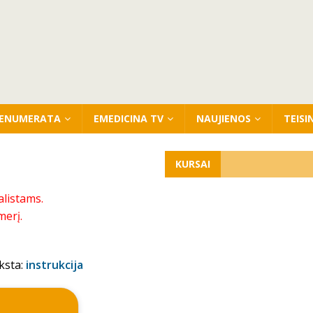
ENUMERATA
EMEDICINA TV
NAUJIENOS
TEISI
KURSAI
alistams.
merį.
ksta:
instrukcija