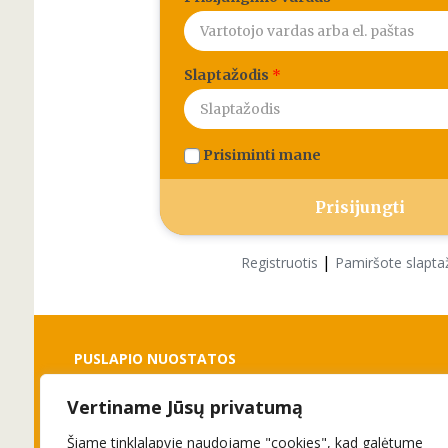
Slaptažodis
*
Prisiminti mane
|
Registruotis
Pamiršote slapta
PUSLAPIO NUOSTATOS
Vertiname Jūsų privatumą
Slapukai
Privatumo politika
Šiame tinklalapyje naudojame "cookies", kad galėtume