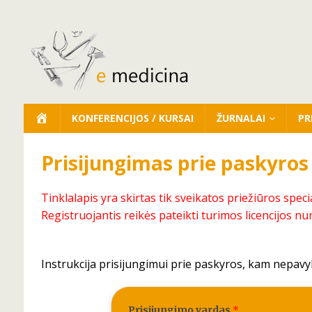
KONFERENCIJOS / KURSAI
ŽURNALAI
PR
Prisijungimas prie paskyros
Tinklalapis yra skirtas tik sveikatos priežiūros speci
Registruojantis reikės pateikti turimos licencijos nu
Instrukcija prisijungimui prie paskyros, kam nepavy
Prisijungimo vardas
*