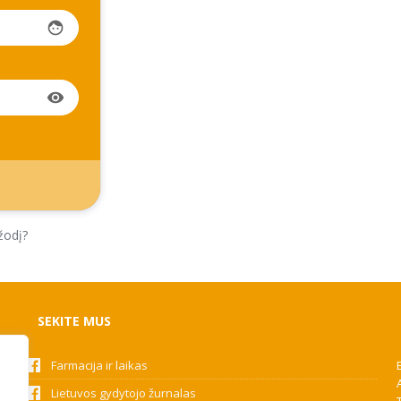
face
visibility
žodį?
SEKITE MUS
Farmacija ir laikas
Lietuvos gydytojo žurnalas