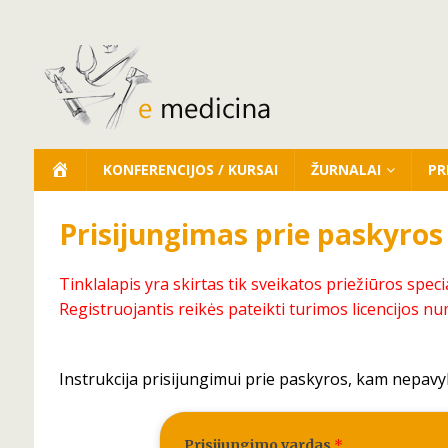
KONFERENCIJOS / KURSAI
ŽURNALAI
PR
Prisijungimas prie paskyros
Tinklalapis yra skirtas tik sveikatos priežiūros speci
Registruojantis reikės pateikti turimos licencijos nu
Instrukcija prisijungimui prie paskyros, kam nepavy
Prisijungimo vardas
*