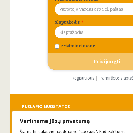
Slaptažodis
*
Prisiminti mane
|
Registruotis
Pamiršote slapta
PUSLAPIO NUOSTATOS
Vertiname Jūsų privatumą
Slapukai
Privatumo politika
Šiame tinklalapyje naudojame "cookies", kad galėtume