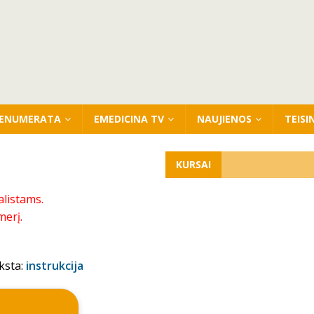
ENUMERATA
EMEDICINA TV
NAUJIENOS
TEISI
KURSAI
alistams.
merį.
ksta:
instrukcija