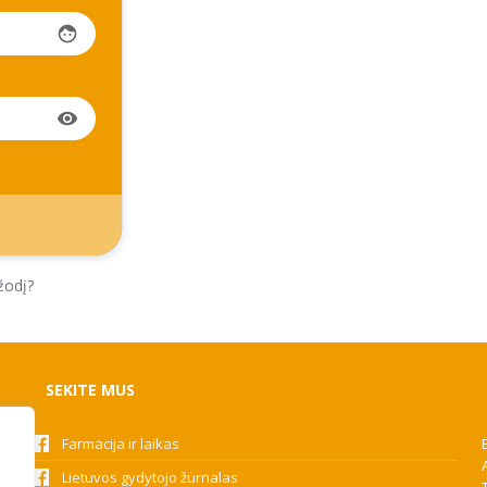
face
visibility
žodį?
SEKITE MUS
Farmacija ir laikas
Lietuvos gydytojo žurnalas