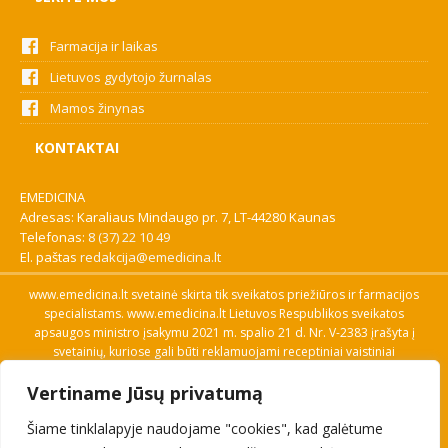
Farmacija ir laikas
Lietuvos gydytojo žurnalas
Mamos žinynas
KONTAKTAI
EMEDICINA
Adresas: Karaliaus Mindaugo pr. 7, LT-44280 Kaunas
Telefonas:
8 (37) 22 10 49
El. paštas
redakcija@emedicina.lt
www.emedicina.lt svetainė skirta tik sveikatos priežiūros ir farmacijos
specialistams. www.emedicina.lt Lietuvos Respublikos sveikatos
apsaugos ministro įsakymu 2021 m. spalio 21 d. Nr. V-2383 įrašyta į
svetainių, kuriose gali būti reklamuojami receptiniai vaistiniai
preparatai, sąrašą. Prieigą prie svetainės specialistai gauna patvirtinę
Vertiname Jūsų privatumą
savo profesinę kvalifikaciją. Naudingos nuorodos: Vaistų ir medicinos
pagalbos priemonių kainų paieška, VVKT tinklalapis, Sveikatos
Šiame tinklalapyje naudojame "cookies", kad galėtume
priežiūros ar farmacijos specialisto pranešimo apie įtariamą
nepageidaujamą reakciją forma, Interneto svetainės, kuriose gali būti