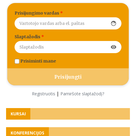
Prisijungimo vardas
*
face
Slaptažodis
*
visibility
Prisiminti mane
|
Registruotis
Pamiršote slaptažodį?
KURSAI
KONFERENCIJOS