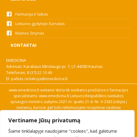
Farmacija ir laikas
Lietuvos gydytojo žurnalas
Mamos žinynas
KONTAKTAI
EMEDICINA
Adresas: Karaliaus Mindaugo pr. 7, LT-44280 Kaunas
Telefonas:
8 (37) 22 10 49
El. paštas
redakcija@emedicina.lt
www.emedicina.lt svetainė skirta tik sveikatos priežiūros ir farmacijos
specialistams. www.emedicina.lt Lietuvos Respublikos sveikatos
apsaugos ministro įsakymu 2021 m. spalio 21 d. Nr. V-2383 įrašyta į
svetainių, kuriose gali būti reklamuojami receptiniai vaistiniai
preparatai, sąrašą. Prieigą prie svetainės specialistai gauna patvirtinę
Vertiname Jūsų privatumą
savo profesinę kvalifikaciją. Naudingos nuorodos: Vaistų ir medicinos
pagalbos priemonių kainų paieška, VVKT tinklalapis, Sveikatos
Šiame tinklalapyje naudojame "cookies", kad galėtume
priežiūros ar farmacijos specialisto pranešimo apie įtariamą
nepageidaujamą reakciją forma, Interneto svetainės, kuriose gali būti