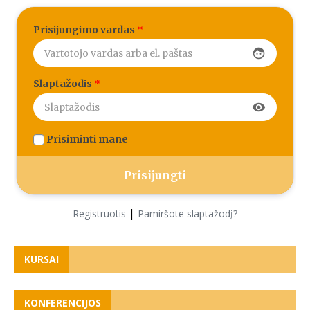
Prisijungimo vardas
*
face
Slaptažodis
*
visibility
Prisiminti mane
|
Registruotis
Pamiršote slaptažodį?
KURSAI
KONFERENCIJOS