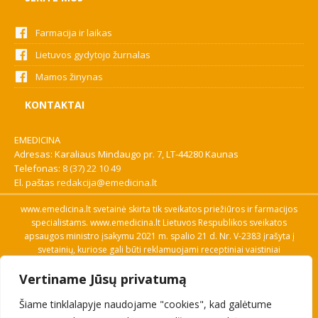
Farmacija ir laikas
Lietuvos gydytojo žurnalas
Mamos žinynas
KONTAKTAI
EMEDICINA
Adresas: Karaliaus Mindaugo pr. 7, LT-44280 Kaunas
Telefonas:
8 (37) 22 10 49
El. paštas
redakcija@emedicina.lt
www.emedicina.lt svetainė skirta tik sveikatos priežiūros ir farmacijos
specialistams. www.emedicina.lt Lietuvos Respublikos sveikatos
apsaugos ministro įsakymu 2021 m. spalio 21 d. Nr. V-2383 įrašyta į
svetainių, kuriose gali būti reklamuojami receptiniai vaistiniai
preparatai, sąrašą. Prieigą prie svetainės specialistai gauna patvirtinę
Vertiname Jūsų privatumą
savo profesinę kvalifikaciją. Naudingos nuorodos: Vaistų ir medicinos
pagalbos priemonių kainų paieška, VVKT tinklalapis, Sveikatos
Šiame tinklalapyje naudojame "cookies", kad galėtume
priežiūros ar farmacijos specialisto pranešimo apie įtariamą
nepageidaujamą reakciją forma, Interneto svetainės, kuriose gali būti