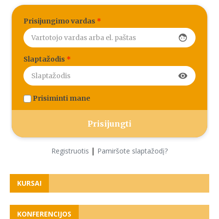
Prisijungimo vardas
*
face
Slaptažodis
*
visibility
Prisiminti mane
|
Registruotis
Pamiršote slaptažodį?
KURSAI
KONFERENCIJOS