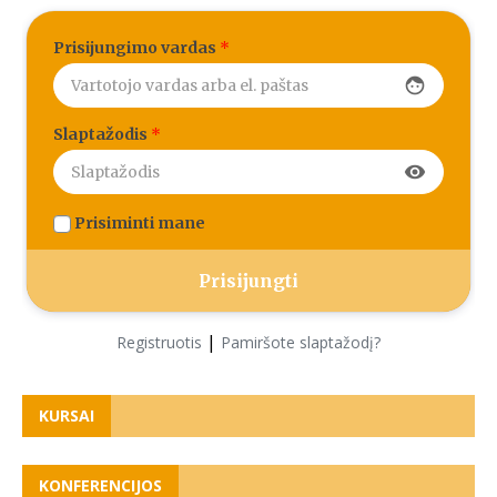
Prisijungimo vardas
*
face
Slaptažodis
*
visibility
Prisiminti mane
|
Registruotis
Pamiršote slaptažodį?
KURSAI
KONFERENCIJOS