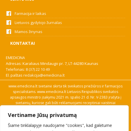
Farmacija ir laikas
Lietuvos gydytojo žurnalas
Mamos žinynas
KONTAKTAI
EMEDICINA
Adresas: Karaliaus Mindaugo pr. 7, LT-44280 Kaunas
Telefonas:
8 (37) 22 10 49
El. paštas
redakcija@emedicina.lt
www.emedicina.lt svetainė skirta tik sveikatos priežiūros ir farmacijos
specialistams. www.emedicina.lt Lietuvos Respublikos sveikatos
apsaugos ministro įsakymu 2021 m. spalio 21 d. Nr. V-2383 įrašyta į
svetainių, kuriose gali būti reklamuojami receptiniai vaistiniai
preparatai, sąrašą. Prieigą prie svetainės specialistai gauna patvirtinę
Vertiname Jūsų privatumą
savo profesinę kvalifikaciją. Naudingos nuorodos: Vaistų ir medicinos
pagalbos priemonių kainų paieška, VVKT tinklalapis, Sveikatos
Šiame tinklalapyje naudojame "cookies", kad galėtume
priežiūros ar farmacijos specialisto pranešimo apie įtariamą
nepageidaujamą reakciją forma, Interneto svetainės, kuriose gali būti