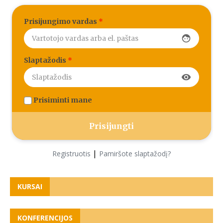
Prisijungimo vardas
*
face
Slaptažodis
*
visibility
Prisiminti mane
|
Registruotis
Pamiršote slaptažodį?
KURSAI
KONFERENCIJOS