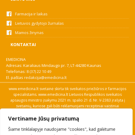
Farmacija ir laikas
Lietuvos gydytojo žurnalas
Mamos žinynas
KONTAKTAI
EMEDICINA
Adresas: Karaliaus Mindaugo pr. 7, LT-44280 Kaunas
Telefonas:
8 (37) 22 10 49
El. paštas
redakcija@emedicina.lt
www.emedicina.lt svetainė skirta tik sveikatos priežiūros ir farmacijos
specialistams. www.emedicina.lt Lietuvos Respublikos sveikatos
apsaugos ministro įsakymu 2021 m. spalio 21 d. Nr. V-2383 įrašyta į
svetainių, kuriose gali būti reklamuojami receptiniai vaistiniai
preparatai, sąrašą. Prieigą prie svetainės specialistai gauna patvirtinę
Vertiname Jūsų privatumą
savo profesinę kvalifikaciją. Naudingos nuorodos: Vaistų ir medicinos
pagalbos priemonių kainų paieška, VVKT tinklalapis, Sveikatos
Šiame tinklalapyje naudojame "cookies", kad galėtume
priežiūros ar farmacijos specialisto pranešimo apie įtariamą
nepageidaujamą reakciją forma, Interneto svetainės, kuriose gali būti