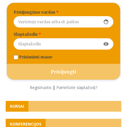
Prisijungimo vardas
*
face
Slaptažodis
*
visibility
Prisiminti mane
|
Registruotis
Pamiršote slaptažodį?
KURSAI
KONFERENCIJOS