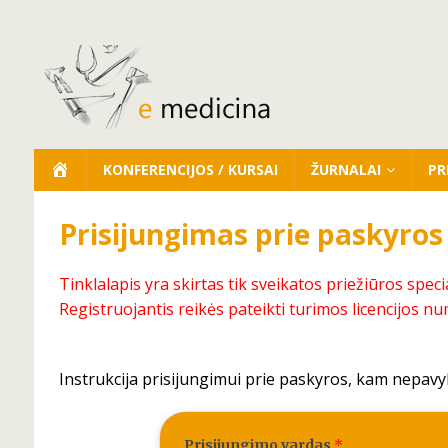
KONFERENCIJOS / KURSAI
ŽURNALAI
PR
Prisijungimas prie paskyros
Tinklalapis yra skirtas tik sveikatos priežiūros speci
Registruojantis reikės pateikti turimos licencijos nu
Instrukcija prisijungimui prie paskyros, kam nepavy
Prisijungimo vardas
*