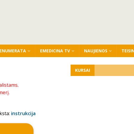
ENUMERATA
EMEDICINA TV
NAUJIENOS
TEISI
KURSAI
alistams.
merį.
ksta:
instrukcija