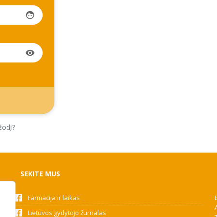
face
visibility
žodį?
SEKITE MUS
Farmacija ir laikas
Lietuvos gydytojo žurnalas