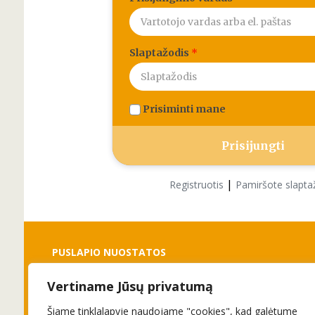
Slaptažodis
*
Prisiminti mane
|
Registruotis
Pamiršote slapta
PUSLAPIO NUOSTATOS
Vertiname Jūsų privatumą
Slapukai
Privatumo politika
Šiame tinklalapyje naudojame "cookies", kad galėtume