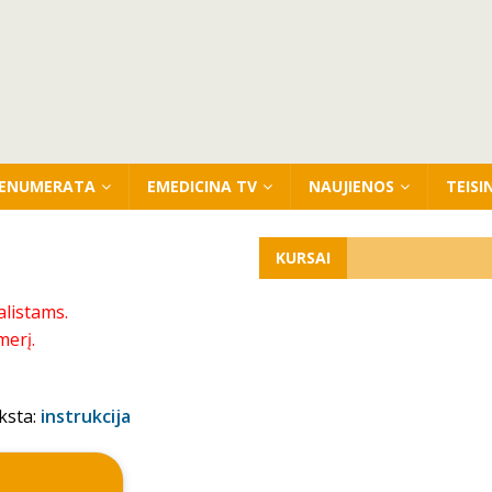
ENUMERATA
EMEDICINA TV
NAUJIENOS
TEISI
KURSAI
alistams.
merį.
ksta:
instrukcija