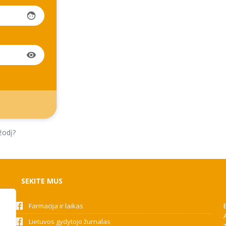
face
visibility
žodį?
SEKITE MUS
Farmacija ir laikas
Lietuvos gydytojo žurnalas