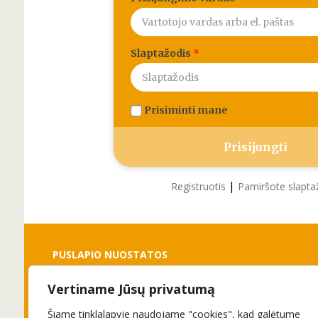
Slaptažodis
*
Prisiminti mane
|
Registruotis
Pamiršote slapta
PUSLAPIO NUOSTATOS
Vertiname Jūsų privatumą
Slapukai
Privatumo politika
Šiame tinklalapyje naudojame "cookies", kad galėtume