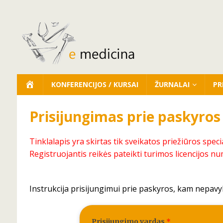
KONFERENCIJOS / KURSAI
ŽURNALAI
PR
Prisijungimas prie paskyros
Tinklalapis yra skirtas tik sveikatos priežiūros speci
Registruojantis reikės pateikti turimos licencijos nu
Instrukcija prisijungimui prie paskyros, kam nepavy
Prisijungimo vardas
*