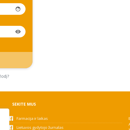
face
visibility
žodį?
SEKITE MUS
Farmacija ir laikas
Lietuvos gydytojo žurnalas