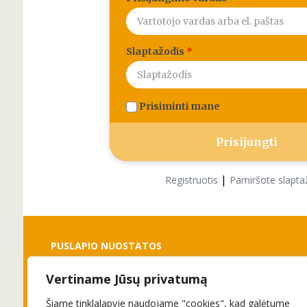
Slaptažodis
*
Prisiminti mane
|
Registruotis
Pamiršote slapta
PUSLAPIO NUOSTATOS
Vertiname Jūsų privatumą
Slapukai
Privatumo politika
Šiame tinklalapyje naudojame "cookies", kad galėtume