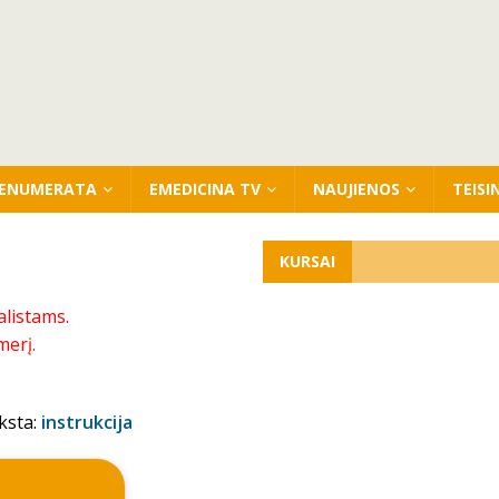
ENUMERATA
EMEDICINA TV
NAUJIENOS
TEISI
KURSAI
alistams.
merį.
ksta:
instrukcija