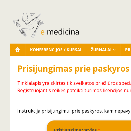
KONFERENCIJOS / KURSAI
ŽURNALAI
PR
Prisijungimas prie paskyros
Tinklalapis yra skirtas tik sveikatos priežiūros speci
Registruojantis reikės pateikti turimos licencijos nu
Instrukcija prisijungimui prie paskyros, kam nepavy
Prisijungimo vardas
*