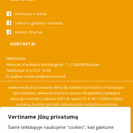
Farmacija ir laikas
Lietuvos gydytojo žurnalas
Mamos žinynas
KONTAKTAI
EMEDICINA
Adresas: Karaliaus Mindaugo pr. 7, LT-44280 Kaunas
Telefonas:
8 (37) 22 10 49
El. paštas
redakcija@emedicina.lt
www.emedicina.lt svetainė skirta tik sveikatos priežiūros ir farmacijos
specialistams. www.emedicina.lt Lietuvos Respublikos sveikatos
apsaugos ministro įsakymu 2021 m. spalio 21 d. Nr. V-2383 įrašyta į
svetainių, kuriose gali būti reklamuojami receptiniai vaistiniai
preparatai, sąrašą. Prieigą prie svetainės specialistai gauna patvirtinę
Vertiname Jūsų privatumą
savo profesinę kvalifikaciją. Naudingos nuorodos: Vaistų ir medicinos
pagalbos priemonių kainų paieška, VVKT tinklalapis, Sveikatos
Šiame tinklalapyje naudojame "cookies", kad galėtume
priežiūros ar farmacijos specialisto pranešimo apie įtariamą
nepageidaujamą reakciją forma, Interneto svetainės, kuriose gali būti