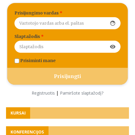
Prisijungimo vardas
*
face
Slaptažodis
*
visibility
Prisiminti mane
|
Registruotis
Pamiršote slaptažodį?
KURSAI
KONFERENCIJOS